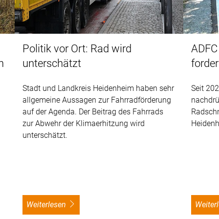
Politik vor Ort: Rad wird
ADFC 
n
unterschätzt
forde
Stadt und Landkreis Heidenheim haben sehr
Seit 20
allgemeine Aussagen zur Fahrradförderung
nachdrüc
auf der Agenda. Der Beitrag des Fahrrads
Radschn
zur Abwehr der Klimaerhitzung wird
Heidenh
unterschätzt.
weiterlesen
weite