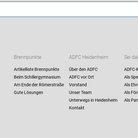
Brennpunkte
ADFC Heidenheim
Sei da
Artikelliste Brennpunkte
Über den ADFC
ADFC-M
Beim Schillergymnasium
ADFC vor Ort
Als Spe
Am Ende der Römerstraße
Vorstand
Als Ehr
Gute Lösungen
Unser Team
Als För
Unterwegs in Heidenheim
Als Pan
Kontakt