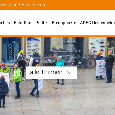
reisverband Heidenheim
uelles
Fahr Rad
Politik
Brennpunkte
ADFC Heidenheim
ch für
alle Themen