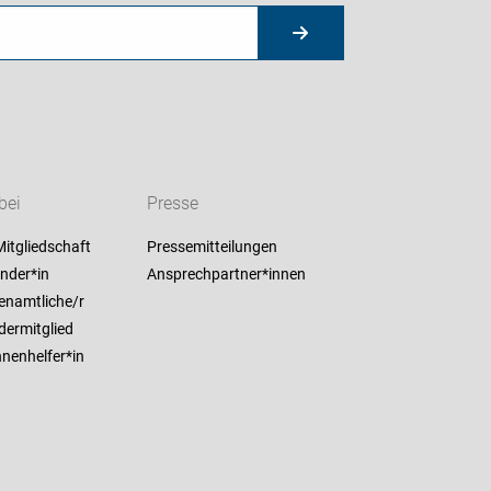
bei
Presse
itgliedschaft
Pressemitteilungen
nder*in
Ansprechpartner*innen
enamtliche/r
dermitglied
nenhelfer*in