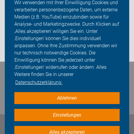
Wir verwenden mit Ihrer Einwilligung Cookies und
verarbeiten personenbezogene Daten, um externe
ADFC Heidenheim
Medien (z.B. YouTube) einzubinden sowie für
Analyse- und Marketingzwecke. Durch Klicken auf
Sei dabei
‚Alles akzeptieren‘ willigen Sie ein. Unter
Presse
‚Einstellungen‘ können Sie dies individuell
anpassen. Ohne Ihre Zustimmung verwenden wir
Login
nur technisch notwendige Cookies. Die
Einwilligung können Sie jederzeit unter
‚Einstellungen‘ widerrufen oder ändern. Alles
Bleiben Sie in Kontakt
Weitere finden Sie in unserer
Datenschutzerklärung.
Ablehnen
Einstellungen
Impressum
Datenschutz
Cookie-Einstellungen
Alles akzeptieren