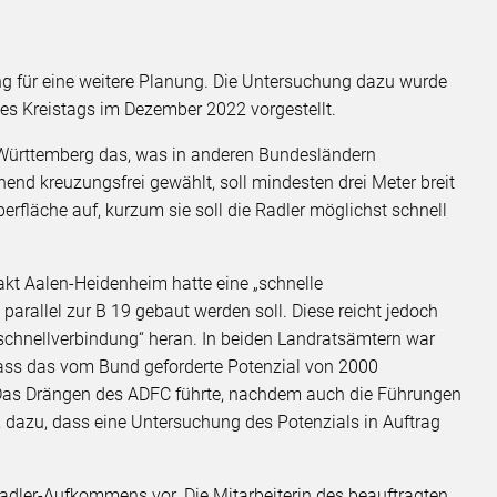
ung für eine weitere Planung. Die Untersuchung dazu wurde
es Kreistags im Dezember 2022 vorgestellt.
Württemberg das, was in anderen Bundesländern
end kreuzungsfrei gewählt, soll mindesten drei Meter breit
rfläche auf, kurzum sie soll die Radler möglichst schnell
akt Aalen-Heidenheim hatte eine „schnelle
arallel zur B 19 gebaut werden soll. Diese reicht jedoch
schnellverbindung“ heran. In beiden Landratsämtern war
ss das vom Bund geforderte Potenzial von 2000
 Das Drängen des ADFC führte, nachdem auch die Führungen
 dazu, dass eine Untersuchung des Potenzials in Auftrag
Radler-Aufkommens vor. Die Mitarbeiterin des beauftragten