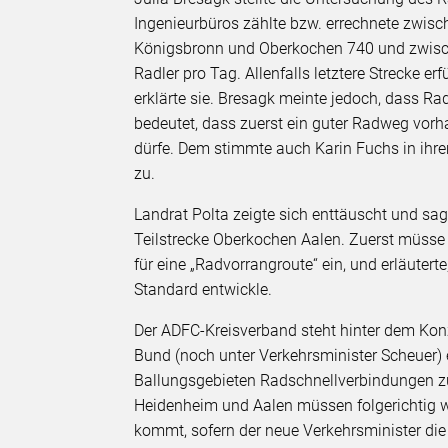
Ingenieurbüros zählte bzw. errechnete zwi
Königsbronn und Oberkochen 740 und zwisc
Radler pro Tag. Allenfalls letztere Strecke er
erklärte sie. Bresagk meinte jedoch, dass 
bedeutet, dass zuerst ein guter Radweg vor
dürfe. Dem stimmte auch Karin Fuchs in ih
zu.
Landrat Polta zeigte sich enttäuscht und sagt
Teilstrecke Oberkochen Aalen. Zuerst müsse 
für eine „Radvorrangroute“ ein, und erläuter
Standard entwickle.
Der ADFC-Kreisverband steht hinter dem Konz
Bund (noch unter Verkehrsminister Scheuer) 
Ballungsgebieten Radschnellverbindungen 
Heidenheim und Aalen müssen folgerichtig w
kommt, sofern der neue Verkehrsminister die