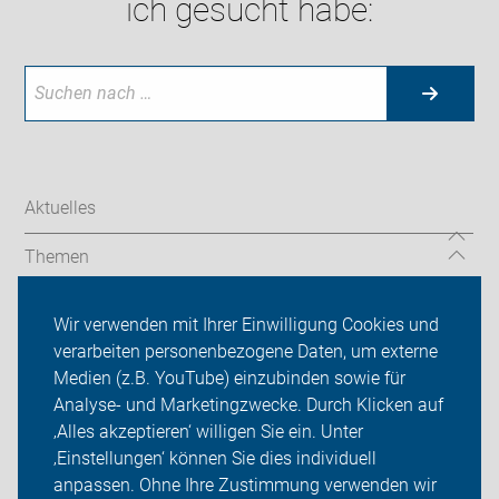
ich gesucht habe:
Aktuelles
Themen
Brennpunkte
Wir verwenden mit Ihrer Einwilligung Cookies und
verarbeiten personenbezogene Daten, um externe
ADFC Heidenheim
Medien (z.B. YouTube) einzubinden sowie für
Sei dabei
Analyse- und Marketingzwecke. Durch Klicken auf
‚Alles akzeptieren‘ willigen Sie ein. Unter
Presse
‚Einstellungen‘ können Sie dies individuell
anpassen. Ohne Ihre Zustimmung verwenden wir